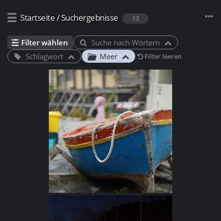
Startseite
/
Suchergebnisse
13
Filter wählen
Suche nach Wörtern
Schlagwort
Meer
Filter leeren